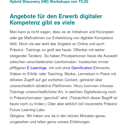
Hybrid
Discovery (HD) Workshops von TCJG
Angebote für den Erwerb digitaler
Kompetenz gibt es viele
Man kann ja nicht sagen, dass es an Initiativen und Konzepten
oder gar Maßnahmen zur Entwicklung von digitaler Kompetenz
fehlt. Noch nie war wohl das Angebot an Online und auch
Präsenz- Trainings so groß wie heute. Offenbar mit weiter
steigender Tendenz. So haben Privatpersonen heute die Auswahl
zwischen verschiedensten Lernformaten. Inzwischen immer
pfiffigeren
E-Learnings
, mit und ohne
Gamification
-Elemente,
Videos im Erklär- oder Teaching- Modus, Lernreisen in Peers mit
dirketen Zugriff auf gut sortierten Content, gehostet über
unterschiedlich attraktive Plattformen. Hinzu kommen Inhouse-
Trainings unterschiedlichster Art, in welchen Digitalisierung noch
in Präsenzformaten “geschult” wird. (Tatsächlich dieser Begriff ist
heute noch zu finden.) Oder aber wirklich toll inszenierte Präsenz
Future Learning Labs.
Übrigens: Wir haben uns da in den letzten Monaten genau
umgesehen und teilen gerne unsere Erfahrungen.