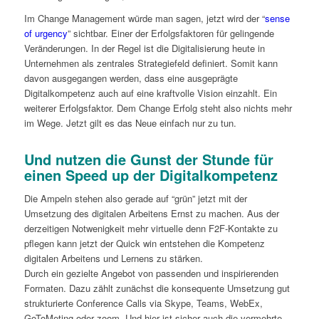
Im Change Management würde man sagen, jetzt wird der “
sense
of urgency
” sichtbar. Einer der Erfolgsfaktoren für gelingende
Veränderungen. In der Regel ist die Digitalisierung heute in
Unternehmen als zentrales Strategiefeld definiert. Somit kann
davon ausgegangen werden, dass eine ausgeprägte
Digitalkompetenz auch auf eine kraftvolle Vision einzahlt. Ein
weiterer Erfolgsfaktor. Dem Change Erfolg steht also nichts mehr
im Wege. Jetzt gilt es das Neue einfach nur zu tun.
Und nutzen die Gunst der Stunde für
einen Speed up der Digitalkompetenz
Die Ampeln stehen also gerade auf “grün” jetzt mit der
Umsetzung des digitalen Arbeitens Ernst zu machen. Aus der
derzeitigen Notwenigkeit mehr virtuelle denn F2F-Kontakte zu
pflegen kann jetzt der Quick win entstehen die Kompetenz
digitalen Arbeitens und Lernens zu stärken.
Durch ein gezielte Angebot von passenden und inspirierenden
Formaten. Dazu zählt zunächst die konsequente Umsetzung gut
strukturierte Conference Calls via Skype, Teams, WebEx,
GoToMeting oder zoom. Und hier ist sicher auch die vermehrte