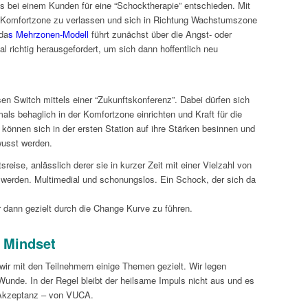
ns bei einem Kunden für eine “Schocktherapie” entschieden. Mit
 Komfortzone zu verlassen und sich in Richtung Wachstumszone
da
s Mehrzonen-Modell
führt zunächst über die Angst- oder
l richtig herausgefordert, um sich dann hoffentlich neu
en Switch mittels einer “Zukunftskonferenz”. Dabei dürfen sich
ls behaglich in der Komfortzone einrichten und Kraft für die
können sich in der ersten Station auf ihre Stärken besinnen und
wusst werden.
reise, anlässlich derer sie in kurzer Zeit mit einer Vielzahl von
t werden. Multimedial und schonungslos. Ein Schock, der sich da
 dann gezielt durch die Change Kurve zu führen.
n Mindset
 wir mit den Teilnehmern einige Themen gezielt. Wir legen
unde. In der Regel bleibt der heilsame Impuls nicht aus und es
 Akzeptanz – von VUCA.