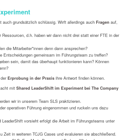
Experiment
nt auch grundsätzlich schlüssig. Wirft allerdings auch
Fragen
auf,
r Ressourcen, d.h. haben wir dann nicht drei statt einer FTE in der
len die Mitarbeiter*innen denn dann ansprechen?
alle Entscheidungen gemeinsam im Führungsteam zu treffen?
ben sein, damit das überhaupt funktionieren kann? Können
denn?
n der
Erprobung in der Praxis
ihre Antwort finden können.
macht mit
Shared LeaderShift im Experiment bei The Company
erden wir in unserem Team SLS praktizieren.
in der operativen Führung eingenommen und ruckeln uns dazu
LeaderShift vorsieht erfolgt die Arbeit im Führungsteams unter
zu Zeit in weiteren TCJG Cases und evaluieren sie abschließend.