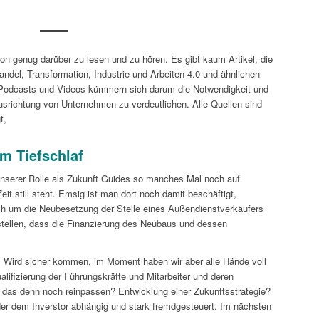
on genug darüber zu lesen und zu hören. Es gibt kaum Artikel, die
andel, Transformation, Industrie und Arbeiten 4.0 und ähnlichen
Podcasts und Videos kümmern sich darum die Notwendigkeit und
usrichtung von Unternehmen zu verdeutlichen. Alle Quellen sind
t,
im Tiefschlaf
unserer Rolle als Zukunft Guides so manches Mal noch auf
eit still steht. Emsig ist man dort noch damit beschäftigt,
ch um die Neubesetzung der Stelle eines Außendienstverkäufers
stellen, dass die Finanzierung des Neubaus und dessen
t. Wird sicher kommen, im Moment haben wir aber alle Hände voll
lifizierung der Führungskräfte und Mitarbeiter und deren
l das denn noch reinpassen? Entwicklung einer Zukunftsstrategie?
der dem Inverstor abhängig und stark fremdgesteuert. Im nächsten