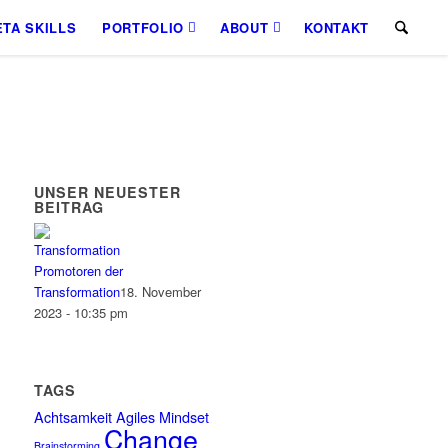
TA SKILLS
PORTFOLIO
ABOUT
KONTAKT
UNSER NEUESTER
BEITRAG
Promotoren der
Transformation
18. November
2023 - 10:35 pm
TAGS
Achtsamkeit
Agiles Mindset
Change
Brainstorming