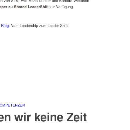
innen von SLS, Eva-Maria Danzer und Barbara Wietasch
aper zu Shared LeaderShift
zur Verfügung.
 Blog
: Vom Leadership zum Leader Shift
KOMPETENZEN
 wir keine Zeit