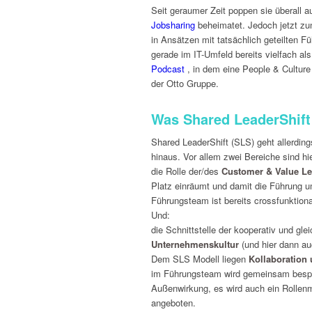
Seit geraumer Zeit poppen sie überall au
Jobsharing
beheimatet. Jedoch jetzt z
in Ansätzen mit tatsächlich geteilten Fü
gerade im IT-Umfeld bereits vielfach als
Podcast
, in dem eine People & Culture 
der Otto Gruppe.
Was Shared LeaderShift 
Shared LeaderShift (SLS) geht allerdin
hinaus. Vor allem zwei Bereiche sind hi
die Rolle der/des
Customer & Value L
Platz einräumt und damit die Führung u
Führungsteam ist bereits crossfunktiona
Und:
die Schnittstelle der kooperativ und gle
Unternehmenskultur
(und hier dann a
Dem SLS Modell liegen
Kollaboration
im Führungsteam wird gemeinsam bespro
Außenwirkung, es wird auch ein Rollenm
angeboten.