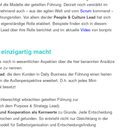
f die Modelle der geteilten Führung. Derzeit noch verstärkt im
unehmend auch – aus der agilen Welt und vom
Scrum
kommend –
hrungsrollen. Vor allem die/der
People & Culture Lead
hat sich
 eigenständige Rolle etabliert. Beispiele finden sich in diesem
Lead über ihre Rolle berichtet und im aktuelle
Video
von bonprix
einzigartig macht
gs noch in wesentlichen Aspekten über die hier benannten Ansätze
er zu nennen:
ead
, die dem Kunden in Daily Business der Führung einen festen
m die Außenperspektive erweitert. D.h. auch jedes Mini-
l besetzt
ichberechtigt erbrachten geteilten Führung zur
uch dem Purpose & Strategy Lead).
 und Kooperation als Kernwerte
zu Grunde. Jede Entscheidung
chen und gefunden. So entsteht nicht nur Gleichklang in der
odell für Selbstorganisation und Entscheidungsfindung