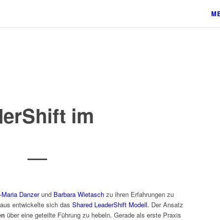
ME
t
erShift im
-Maria Danzer
und
Barbara Wietasch
zu ihren Erfahrungen zu
raus entwickelte sich das
Shared LeaderShift Modell.
Der Ansatz
en
über eine geteilte Führung zu hebeln. Gerade als erste Praxis