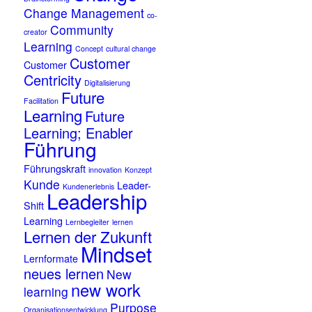
Change Management
co-
Community
creator
Learning
Concept
cultural change
Customer
Customer
Centricity
Digitalisierung
Future
Facilitation
Learning
Future
Learning; Enabler
Führung
Führungskraft
innovation
Konzept
Kunde
Leader-
Kundenerlebnis
Leadership
Shift
Learning
Lernbegleiter
lernen
Lernen der Zukunft
Mindset
Lernformate
neues lernen
New
new work
learning
Purpose
Organisationsentwicklung