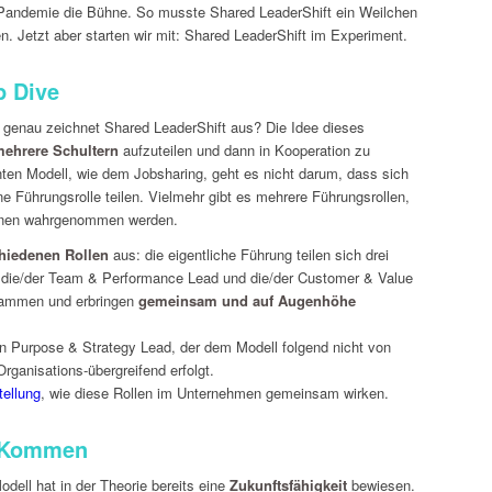
e Pandemie die Bühne. So musste Shared LeaderShift ein Weilchen
n. Jetzt aber starten wir mit: Shared LeaderShift im Experiment.
p Dive
 genau zeichnet Shared LeaderShift aus? Die Idee dieses
mehrere Schultern
aufzuteilen und dann in Kooperation zu
nten Modell, wie dem Jobsharing, geht es nicht darum, dass sich
e Führungsrolle teilen. Vielmehr gibt es mehrere Führungsrollen,
sonen wahrgenommen werden.
chiedenen Rollen
aus: die eigentliche Führung teilen sich drei
, die/der Team & Performance Lead und die/der Customer & Value
sammen und erbringen
gemeinsam und auf Augenhöhe
n Purpose & Strategy Lead, der dem Modell folgend nicht von
ganisations-übergreifend erfolgt.
tellung
, wie diese Rollen im Unternehmen gemeinsam wirken.
m Kommen
ell hat in der Theorie bereits eine
Zukunftsfähigkeit
bewiesen.