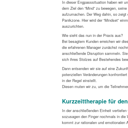
In dieser Engpasssituation haben wir u
dem Ziel den “Mind” zu bewegen, seine
aufzumachen. Der Weg dahin, so zeigt 
Panikzone. Hier wird der “Mindset” einma
auszurichten.
Wie sieht das nun in der Praxis aus?
Bei besagtem Kunden erreichen wir dies
die erfahrenen Manager zunächst nochma
anschließende Disruption sammeln. Sie 
sich ihres Stolzes auf Bestehendes be
Dann entsenden wir sie auf eine Zukunfts
potenziellen Veränderungen konfrontier
in der Regel einstellt.
Diesen muten wir zu, um die Teilnehmer
Kurzzeittherapie für de
In der anschließenden Einheit vertiefen
sozusagen den Finger nochmals in die W
kommt zur rationalen und emotionalen