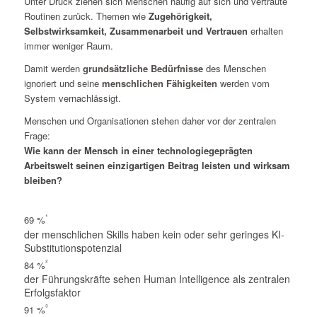
Unter Druck ziehen sich Menschen häufig auf sich und vertraute
Routinen zurück. Themen wie
Zugehörigkeit,
Selbstwirksamkeit, Zusammenarbeit und Vertrauen
erhalten
immer weniger Raum.
Damit werden
grundsätzliche Bedürfnisse
des Menschen
ignoriert und seine
menschlichen Fähigkeiten
werden vom
System vernachlässigt.
Menschen und Organisationen stehen daher vor der zentralen
Frage:
Wie kann der Mensch in einer technologiegeprägten
Arbeitswelt seinen einzigartigen Beitrag leisten und wirksam
bleiben?
¹
69 %
der menschlichen Skills haben kein oder sehr geringes KI-
Substitutionspotenzial
²
84 %
der Führungskräfte sehen Human Intelligence als zentralen
Erfolgsfaktor
³
91 %