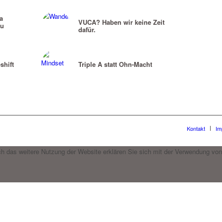
a
VUCA? Haben wir keine Zeit
zu
dafür.
shift
Triple A statt Ohn-Macht
Kontakt
Im
h das weitere Nutzung der Website erklären Sie sich mit der Verwendung von