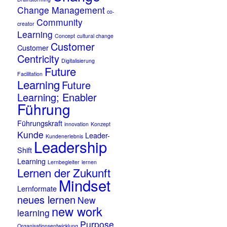
Change Management
co-
Community
creator
Learning
Concept
cultural change
Customer
Customer
Centricity
Digitalisierung
Future
Facilitation
Learning
Future
Learning; Enabler
Führung
Führungskraft
innovation
Konzept
Kunde
Leader-
Kundenerlebnis
Leadership
Shift
Learning
Lernbegleiter
lernen
Lernen der Zukunft
Mindset
Lernformate
neues lernen
New
new work
learning
Purpose
Organisationsentwicklung