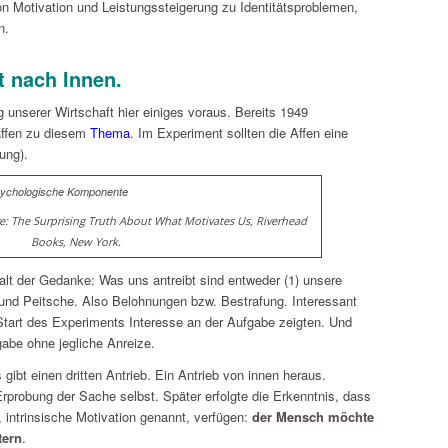
on Motivation und Leistungssteigerung zu Identitätsproblemen,
n.
t nach Innen.
 unserer Wirtschaft hier einiges voraus. Bereits 1949
affen zu diesem
Thema
. Im Experiment sollten die Affen eine
ung).
ive: The Surprising Truth About What Motivates Us, Riverhead
Books, New York.
alt der Gedanke: Was uns antreibt sind entweder (1) unsere
t und Peitsche. Also Belohnungen bzw. Bestrafung. Interessant
 Start des Experiments Interesse an der Aufgabe zeigten. Und
gabe ohne jegliche Anreize.
gibt einen dritten Antrieb. Ein Antrieb von innen heraus.
rprobung der Sache selbst. Später erfolgte die Erkenntnis, dass
 intrinsische Motivation genannt, verfügen:
der Mensch möchte
tern
.