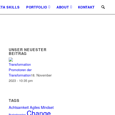
TA SKILLS
PORTFOLIO
ABOUT
KONTAKT
UNSER NEUESTER
BEITRAG
Promotoren der
Transformation
18. November
2023 - 10:35 pm
TAGS
Achtsamkeit
Agiles Mindset
Change
Brainstorming