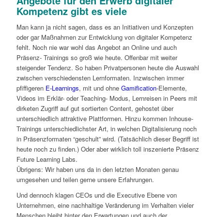
Angebote für den Erwerb digitaler
Kompetenz gibt es viele
Man kann ja nicht sagen, dass es an Initiativen und Konzepten
oder gar Maßnahmen zur Entwicklung von digitaler Kompetenz
fehlt. Noch nie war wohl das Angebot an Online und auch
Präsenz- Trainings so groß wie heute. Offenbar mit weiter
steigender Tendenz. So haben Privatpersonen heute die Auswahl
zwischen verschiedensten Lernformaten. Inzwischen immer
pfiffigeren
E-Learnings
, mit und ohne
Gamification
-Elemente,
Videos im Erklär- oder Teaching- Modus, Lernreisen in Peers mit
dirketen Zugriff auf gut sortierten Content, gehostet über
unterschiedlich attraktive Plattformen. Hinzu kommen Inhouse-
Trainings unterschiedlichster Art, in welchen Digitalisierung noch
in Präsenzformaten “geschult” wird. (Tatsächlich dieser Begriff ist
heute noch zu finden.) Oder aber wirklich toll inszenierte Präsenz
Future Learning Labs.
Übrigens: Wir haben uns da in den letzten Monaten genau
umgesehen und teilen gerne unsere Erfahrungen.
Und dennoch klagen CEOs und die Executive Ebene von
Unternehmen, eine nachhaltige Veränderung im Verhalten vieler
Menschen bleibt hinter den Erwartungen und auch der