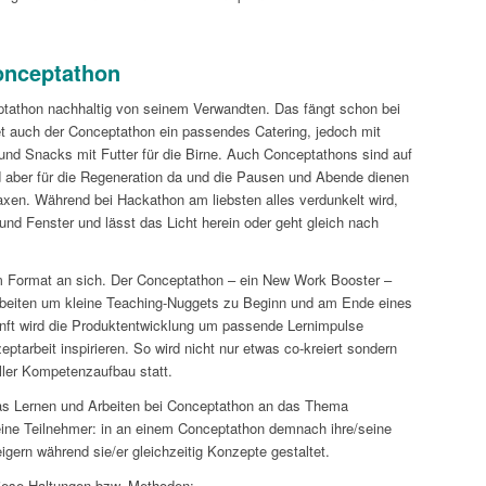
Conceptathon
ptathon nachhaltig von seinem Verwandten. Das fängt schon bei
 auch der Conceptathon ein passendes Catering, jedoch mit
nd Snacks mit Futter für die Birne. Auch Conceptathons sind auf
d aber für die Regeneration da und die Pausen und Abende dienen
xen. Während bei Hackathon am liebsten alles verdunkelt wird,
nd Fenster und lässt das Licht herein oder geht gleich nach
 im Format an sich. Der Conceptathon – ein New Work Booster –
Arbeiten um kleine Teaching-Nuggets zu Beginn und am Ende eines
ft wird die Produktentwicklung um passende Lernimpulse
tarbeit inspirieren. So wird nicht nur etwas co-kreiert sondern
ueller Kompetenzaufbau statt.
as Lernen und Arbeiten bei Conceptathon an das Thema
n eine Teilnehmer: in an einem Conceptathon demnach ihre/seine
igern während sie/er gleichzeitig Konzepte gestaltet.
diese Haltungen bzw. Methoden: