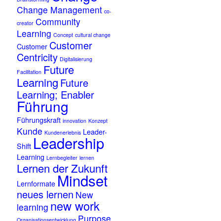
Change Management
co-
Community
creator
Learning
Concept
cultural change
Customer
Customer
Centricity
Digitalisierung
Future
Facilitation
Learning
Future
Learning; Enabler
Führung
Führungskraft
innovation
Konzept
Kunde
Leader-
Kundenerlebnis
Leadership
Shift
Learning
Lernbegleiter
lernen
Lernen der Zukunft
Mindset
Lernformate
neues lernen
New
new work
learning
Purpose
Organisationsentwicklung