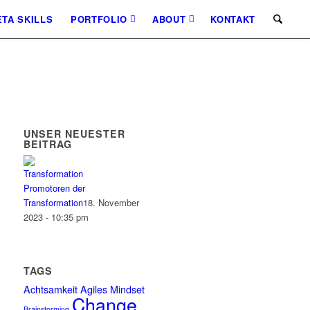
TA SKILLS
PORTFOLIO
ABOUT
KONTAKT
UNSER NEUESTER
BEITRAG
Promotoren der
Transformation
18. November
2023 - 10:35 pm
TAGS
Achtsamkeit
Agiles Mindset
Change
Brainstorming