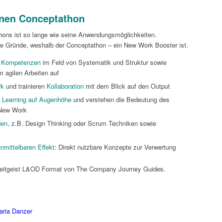
einen Conceptathon
hons ist so lange wie seine Anwendungsmöglichkeiten.
lte Gründe, weshalb der Conceptathon – ein New Work Booster ist.
le Kompetenzen
im Feld von Systematik und Struktur sowie
 agilen Arbeiten auf
rk
und trainieren
Kollaboration
mit dem Blick auf den Output
 Learning auf Augenhöhe
und verstehen die Bedeutung des
New Work
den
, z.B. Design Thinking oder Scrum Techniken sowie
nmittelbaren Effekt
: Direkt nutzbare Konzepte zur Verwertung
eitgeist L&OD Format von The Company Journey Guides.
ria Danzer