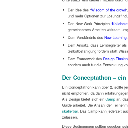
Der Idee des “
Wisdom of the crowd
“
und mehr Optionen zur Lösungsfindu
Den New Work Prinzipien “
Kollabora
gemeinsames Arbeiten wirksam umg
Dem Verständnis des
New Learning
Dem Ansatz, dass Lernbegleiter als
Selbstbefähigung fördern statt Wiss
Dem Framework des
Design Thinkin
sondern auch für die Entwicklung v
Der Conceptathon – ein
Ein Conceptathon kann über 2, sollte j
nicht empfohlen, da dann erfahrungsge
Als Design bietet sich ein
Camp
an, da
Guide arbeitet. Die Anzahl der Teilnehme
skalierbar
. Das Camp kann jederzeit auc
zulassen.
Diese Bedingungen sollten gegeben sei