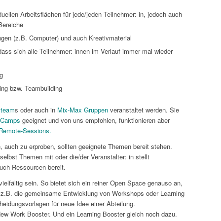
ellen Arbeitsflächen für jede/jeden Teilnehmer: in, jedoch auch
 Bereiche
ngen (z.B. Computer) und auch Kreativmaterial
ass sich alle Teilnehmer: innen im Verlauf immer mal wieder
g
ing bzw. Teambuilding
steam
s oder auch in
Mix-Max Gruppen
veranstaltet werden. Sie
-Camps
geeignet und von uns empfohlen, funktionieren aber
Remote-Sessions.
, auch zu erproben, sollten geeignete Themen bereit stehen.
elbst Themen mit oder die/der Veranstalter: in stellt
uch Ressourcen bereit.
elfältig sein. So bietet sich ein reiner Open Space genauso an,
 z.B. die gemeinsame Entwicklung von Workshops oder Learning
heidungsvorlagen für neue Idee einer Abteilung.
New Work Booster. Und ein Learning Booster gleich noch dazu.