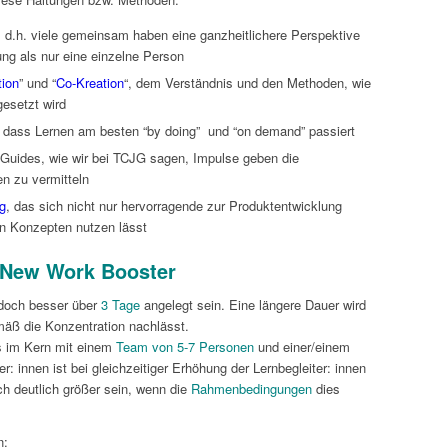
, d.h. viele gemeinsam haben eine ganzheitlichere Perspektive
ng als nur eine einzelne Person
tion
” und “
Co-Kreation
“, dem Verständnis und den Methoden, wie
esetzt wird
, dass Lernen am besten “by doing” und “on demand” passiert
 Guides, wie wir bei TCJG sagen, Impulse geben die
en zu vermitteln
g
, das sich nicht nur hervorragende zur Produktentwicklung
on Konzepten nutzen lässt
 New Work Booster
edoch besser über
3 Tage
angelegt sein. Eine längere Dauer wird
mäß die Konzentration nachlässt.
s im Kern mit einem
Team von 5-7 Personen
und einer/einem
r: innen ist bei gleichzeitiger Erhöhung der Lernbegleiter: innen
h deutlich größer sein, wenn die
Rahmenbedingungen
dies
n: