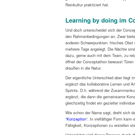
Reinkultur praktiziert hat.
Learning by doing im 
Und doch unterscheidet sich der Conce
den Rahmenbedingungen an. Zwar bietet
anderen Schwerpunkten: frisches Obst u
mehrere Tage angelegt. Die Nächte sin
dazu, gerne auch mit dem Team, zu rela
öffnet der Conceptathon bewusst Türen u
draußen in die Natur.
Der eigentliche Unterschied aber liegt
ergänzt das kollaborative Lernen und 
Sprints. D.h. während der Zusammenkun
ergänzt, die dann die gemeinsame Konzep
gleichzeitig findet ein gezielter individ
Wie schon der Name sagt, dreht sich d
“
Konzeption
“. In vielfältiger Form kan
Fähigkeit, Konzeptionen zu erstellen ste
Unterstützt wird dieser Prozess durch 