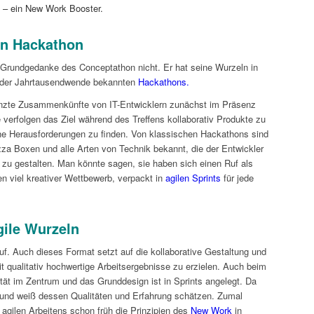
 – ein New Work Booster.
an Hackathon
r Grundgedanke des Conceptathon nicht. Er hat seine Wurzeln in
t der Jahrtausendwende bekannten
Hackathons.
renzte Zusammenkünfte von IT-Entwicklern zunächst im Präsenz
 verfolgen das Ziel während des Treffens kollaborativ Produkte zu
che Herausforderungen zu finden. Von klassischen Hackathons sind
zza Boxen und alle Arten von Technik bekannt, die der Entwickler
v zu gestalten. Man könnte sagen, sie haben sich einen Ruf als
 viel kreativer Wettbewerb, verpackt in
agilen Sprints
für jede
gile Wurzeln
f. Auch dieses Format setzt auf die kollaborative Gestaltung und
it qualitativ hochwertige Arbeitsergebnisse zu erzielen. Auch beim
ät im Zentrum und das Grunddesign ist in Sprints angelegt. Da
 und weiß dessen Qualitäten und Erfahrung schätzen. Zumal
agilen Arbeitens schon früh die Prinzipien des
New Work
in