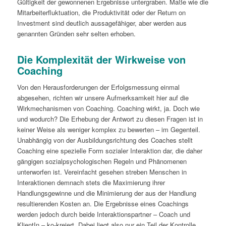
Gültigkeit der gewonnenen Ergebnisse untergraben. Maße wie die
Mitarbeiterfluktuation, die Produktivität oder der Return on
Investment sind deutlich aussagefähiger, aber werden aus
genannten Gründen sehr selten erhoben.
Die Komplexität der Wirkweise von
Coaching
Von den Herausforderungen der Erfolgsmessung einmal
abgesehen, richten wir unsere Aufmerksamkeit hier auf die
Wirkmechanismen von Coaching. Coaching wirkt, ja. Doch wie
und wodurch? Die Erhebung der Antwort zu diesen Fragen ist in
keiner Weise als weniger komplex zu bewerten – im Gegenteil.
Unabhängig von der Ausbildungsrichtung des Coaches stellt
Coaching eine spezielle Form sozialer Interaktion dar, die daher
gängigen sozialpsychologischen Regeln und Phänomenen
unterworfen ist. Vereinfacht gesehen streben Menschen in
Interaktionen demnach stets die Maximierung ihrer
Handlungsgewinne und die Minimierung der aus der Handlung
resultierenden Kosten an. Die Ergebnisse eines Coachings
werden jedoch durch beide Interaktionspartner – Coach und
KlientIn – ko-kreiert. Dabei liegt also nur ein Teil der Kontrolle