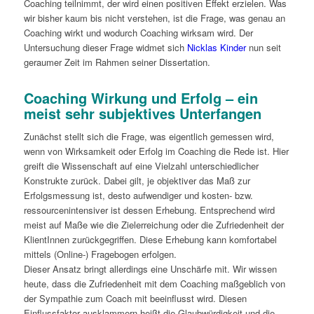
Coaching teilnimmt, der wird einen positiven Effekt erzielen. Was
wir bisher kaum bis nicht verstehen, ist die Frage, was genau an
Coaching wirkt und wodurch Coaching wirksam wird. Der
Untersuchung dieser Frage widmet sich
Nicklas Kinder
nun seit
geraumer Zeit im Rahmen seiner Dissertation.
Coaching Wirkung und Erfolg – ein
meist sehr subjektives Unterfangen
Zunächst stellt sich die Frage, was eigentlich gemessen wird,
wenn von Wirksamkeit oder Erfolg im Coaching die Rede ist. Hier
greift die Wissenschaft auf eine Vielzahl unterschiedlicher
Konstrukte zurück. Dabei gilt, je objektiver das Maß zur
Erfolgsmessung ist, desto aufwendiger und kosten- bzw.
ressourcenintensiver ist dessen Erhebung. Entsprechend wird
meist auf Maße wie die Zielerreichung oder die Zufriedenheit der
KlientInnen zurückgegriffen. Diese Erhebung kann komfortabel
mittels (Online-) Fragebogen erfolgen.
Dieser Ansatz bringt allerdings eine Unschärfe mit. Wir wissen
heute, dass die Zufriedenheit mit dem Coaching maßgeblich von
der Sympathie zum Coach mit beeinflusst wird. Diesen
Einflussfaktor ausklammern heißt die Glaubwürdigkeit und die