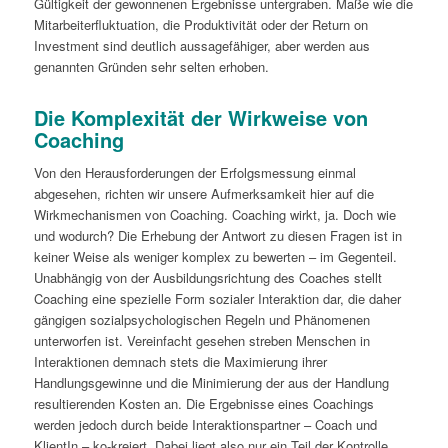
Gültigkeit der gewonnenen Ergebnisse untergraben. Maße wie die
Mitarbeiterfluktuation, die Produktivität oder der Return on
Investment sind deutlich aussagefähiger, aber werden aus
genannten Gründen sehr selten erhoben.
Die Komplexität der Wirkweise von
Coaching
Von den Herausforderungen der Erfolgsmessung einmal
abgesehen, richten wir unsere Aufmerksamkeit hier auf die
Wirkmechanismen von Coaching. Coaching wirkt, ja. Doch wie
und wodurch? Die Erhebung der Antwort zu diesen Fragen ist in
keiner Weise als weniger komplex zu bewerten – im Gegenteil.
Unabhängig von der Ausbildungsrichtung des Coaches stellt
Coaching eine spezielle Form sozialer Interaktion dar, die daher
gängigen sozialpsychologischen Regeln und Phänomenen
unterworfen ist. Vereinfacht gesehen streben Menschen in
Interaktionen demnach stets die Maximierung ihrer
Handlungsgewinne und die Minimierung der aus der Handlung
resultierenden Kosten an. Die Ergebnisse eines Coachings
werden jedoch durch beide Interaktionspartner – Coach und
KlientIn – ko-kreiert. Dabei liegt also nur ein Teil der Kontrolle