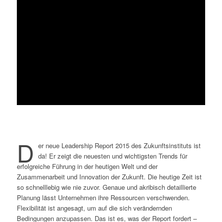
D
er neue Leadership Report 2015 des Zukunftsinstituts ist
da!
Er zeigt die neuesten und wichtigsten Trends für
erfolgreiche Führung in der heutigen Welt und der
Zusammenarbeit und Innovation der Zukunft. Die heutige Zeit ist
so schnelllebig wie nie zuvor. Genaue und akribisch detaillierte
Planung lässt Unternehmen ihre Ressourcen verschwenden.
Flexibilität ist angesagt, um auf die sich verändernden
Bedingungen anzupassen. Das ist es, was der Report fordert –