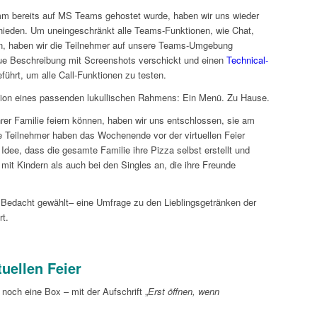
m bereits auf MS Teams gehostet wurde, haben wir uns wieder
hieden. Um uneingeschränkt alle Teams-Funktionen, wie Chat,
n, haben wir die Teilnehmer auf unsere Teams-Umgebung
aue Beschreibung mit Screenshots verschickt und einen
Technical-
ührt, um alle Call-Funktionen zu testen.
ation eines passenden lukullischen Rahmens: Ein Menü. Zu Hause.
rer Familie feiern können, haben wir uns entschlossen, sie am
 Teilnehmer haben das Wochenende vor der virtuellen Feier
dee, dass die gesamte Familie ihre Pizza selbst erstellt und
mit Kindern als auch bei den Singles an, die ihre Freunde
 Bedacht gewählt– eine Umfrage zu den Lieblingsgetränken der
rt.
rtuellen Feier
 noch eine Box – mit der Aufschrift „
Erst öffnen, wenn