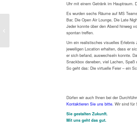
Uhr mit einem Getränk im Hauptraum. D
Es wurden sechs Räume auf MS Teams mi
Bar, Die Open Air Lounge, Die Late Nig
Jeder konnte über den Abend hinweg v
Vom Mitarbeiter zum
spontan treffen.
Co-Creator
Um ein realistisches visuelles Erlebnis 
jeweiligen Location erhalten, dass er si
er sich befand, auswechseln konnte. Daz
Snackbox daneben, viel Lachen, Spaß u
So geht das: Die virtuelle Feier – ein Sch
Dürfen wir auch Ihnen bei der Durchführun
Kontaktieren Sie uns bitte.
Wir sind für 
Sie gestalten Zukunft.
Mit uns geht das gut.