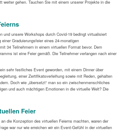
 weiter gehen. Tauchen Sie mit einem unserer Projekte in die
Feierns
und unsere Workshops durch Covid-19 bedingt virtualisiert
 einer Graduierungsfeier eines 24-monatigen
it 34 Teilnehmern in einem virtuellen Format bevor. Dem
ramms ist eine Feier gemäß. Die Teilnehmer verlangen nach einer
ein sehr festliches Event geworden, mit einem Dinner über
leitung, einer Zertifikatsverleihung sowie mit Reden, gehalten
dern. Doch wie „übersetzt“ man so ein zwischenmenschliches
n und auch mächtigen Emotionen in die virtuelle Welt? Die
tuellen Feier
n die Konzeption des virtuellen Feierns machten, waren der
rage war nur wie erreichen wir ein Event-Gefühl in der virtuellen