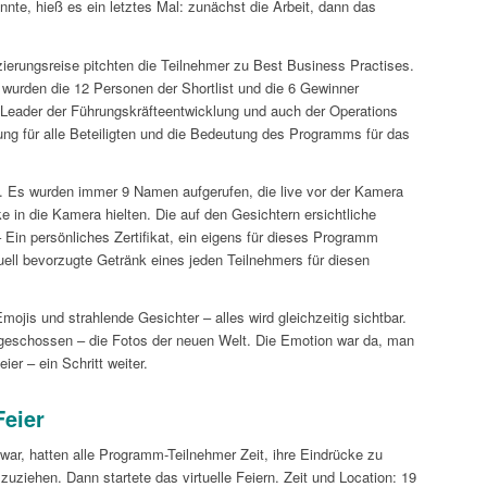
nte, hieß es ein letztes Mal: zunächst die Arbeit, dann das
zierungsreise pitchten die Teilnehmer zu Best Business Practises.
er wurden die 12 Personen der Shortlist und die 6 Gewinner
eader der Führungskräfteentwicklung und auch der Operations
ung für alle Beteiligten und die Bedeutung des Programms für das
. Es wurden immer 9 Namen aufgerufen, die live vor der Kamera
 in die Kamera hielten. Die auf den Gesichtern ersichtliche
Ein persönliches Zertifikat, ein eigens für dieses Programm
uell bevorzugte Getränk eines jeden Teilnehmers für diesen
ojis und strahlende Gesichter – alles wird gleichzeitig sichtbar.
geschossen – die Fotos der neuen Welt. Die Emotion war da, man
ier – ein Schritt weiter.
Feier
ar, hatten alle Programm-Teilnehmer Zeit, ihre Eindrücke zu
zuziehen. Dann startete das virtuelle Feiern. Zeit und Location: 19