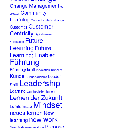
Change Management
co-
Community
creator
Learning
Concept
cultural change
Customer
Customer
Centricity
Digitalisierung
Future
Facilitation
Learning
Future
Learning; Enabler
Führung
Führungskraft
innovation
Konzept
Kunde
Leader-
Kundenerlebnis
Leadership
Shift
Learning
Lernbegleiter
lernen
Lernen der Zukunft
Mindset
Lernformate
neues lernen
New
new work
learning
Purpose
Organisationsentwicklung