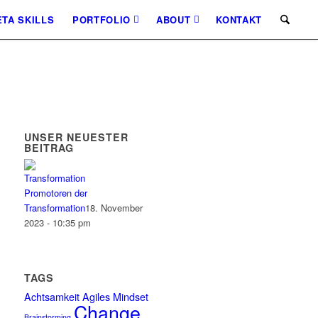
TA SKILLS
PORTFOLIO
ABOUT
KONTAKT
UNSER NEUESTER
BEITRAG
Promotoren der
Transformation
18. November
2023 - 10:35 pm
TAGS
Achtsamkeit
Agiles Mindset
Change
Brainstorming