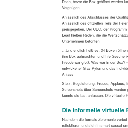
Doch, bevor die Box geöffnet werden kon
Vergnügen.
Anlässlich des Abschlusses der Qualifi
Anlässlich des offiziellen Teils der Fei
preisgegeben. Der CEO, der Programm L
Lead hielten Reden, die die Wertschätz
Unternehmen betonten.
…Und endlich heiß es: 34 Boxen öffnen
ihre Box aufmachten und ihre Geschenke
Freude war groß. Was war in der Box? – 
entwickelter Glas Pylon und das individ
Anlass.
Stolz, Begeisterung, Freude, Applaus, Em
Screenshots über Screenshots wurden 
konnte sie fast anfassen. Die virtuelle Fe
Die informelle virtuelle 
Nachdem die formale Zeremonie vorbei w
reflektieren und sich in smart-casual um