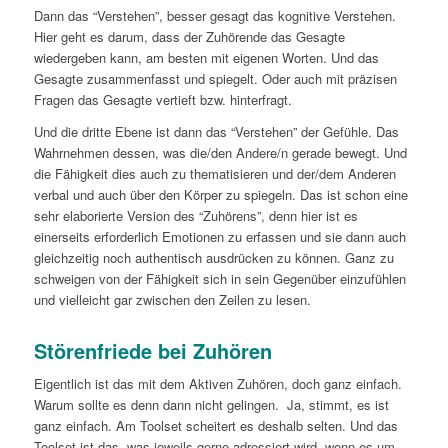
Dann das “Verstehen”, besser gesagt das kognitive Verstehen.
Hier geht es darum, dass der Zuhörende das Gesagte
wiedergeben kann, am besten mit eigenen Worten. Und das
Gesagte zusammenfasst und spiegelt. Oder auch mit präzisen
Fragen das Gesagte vertieft bzw. hinterfragt.
Und die dritte Ebene ist dann das “Verstehen” der Gefühle. Das
Wahrnehmen dessen, was die/den Andere/n gerade bewegt. Und
die Fähigkeit dies auch zu thematisieren und der/dem Anderen
verbal und auch über den Körper zu spiegeln. Das ist schon eine
sehr elaborierte Version des “Zuhörens”, denn hier ist es
einerseits erforderlich Emotionen zu erfassen und sie dann auch
gleichzeitig noch authentisch ausdrücken zu können. Ganz zu
schweigen von der Fähigkeit sich in sein Gegenüber einzufühlen
und vielleicht gar zwischen den Zeilen zu lesen.
Störenfriede bei Zuhören
Eigentlich ist das mit dem Aktiven Zuhören, doch ganz einfach.
Warum sollte es denn dann nicht gelingen. Ja, stimmt, es ist
ganz einfach. Am Toolset scheitert es deshalb selten. Und das
Toolset ist das, was jeweils gerne adressiert wird, wenn es um