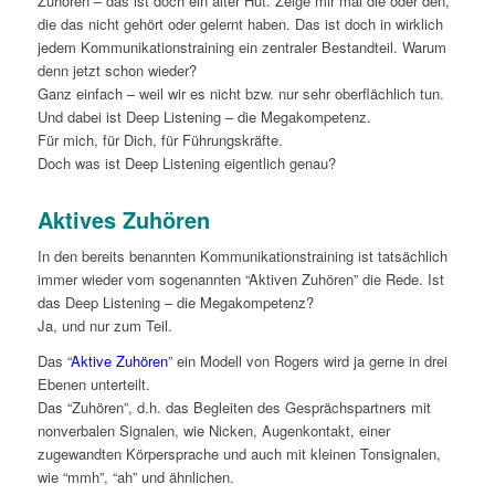
Zuhören – das ist doch ein alter Hut. Zeige mir mal die oder den,
die das nicht gehört oder gelernt haben. Das ist doch in wirklich
jedem Kommunikationstraining ein zentraler Bestandteil. Warum
denn jetzt schon wieder?
Ganz einfach – weil wir es nicht bzw. nur sehr oberflächlich tun.
Und dabei ist Deep Listening – die Megakompetenz.
Für mich, für Dich, für Führungskräfte.
Doch was ist Deep Listening eigentlich genau?
Aktives Zuhören
In den bereits benannten Kommunikationstraining ist tatsächlich
immer wieder vom sogenannten “Aktiven Zuhören” die Rede. Ist
das Deep Listening – die Megakompetenz?
Ja, und nur zum Teil.
Das “
Aktive Zuhören
” ein Modell von Rogers wird ja gerne in drei
Ebenen unterteilt.
Das “Zuhören”, d.h. das Begleiten des Gesprächspartners mit
nonverbalen Signalen, wie Nicken, Augenkontakt, einer
zugewandten Körpersprache und auch mit kleinen Tonsignalen,
wie “mmh”, “ah” und ähnlichen.