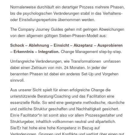
Normalerweise durchläuft ein derartiger Prozess mehrere Phasen,
bis die psychologischen Veränderungen stabil in das Verhaltens-
oder Einstellungsrepertoire übernommen werden.
The Company Journey Guides gehen mit geringen Abweichungen
von dem allgemein gültigen Sieben-Phasen-Modell aus:
Schock – Ablehnung – Einsicht – Akzeptanz – Ausprobieren
– Erkenntnis – Integration.
Change Management step-by-step.
Umfangreiche Veränderungen, wie Transformationen umfassen
dabei einen Zeitraum von min. 24 Monaten. In jeder der
benannten Phasen ist dabei ein anderes Set-Up und Vorgehen
sinnvoll.
Aus unserer Sicht spielt für einen erfolgreiche Change die
unterstützende Beratung/Coaching und das Facilitation eine
essenzielle Rolle. So wird eine geeignete methodische, räumliche
und zeitliche Struktur geschaffen und Nachhaltigkeit gesichert.
Ein/e Facilitator*in ist somit also vor allem Prozessgestalter und
Strukturgeber, inhaltlich vollkommen neutral und allparteilich.
Sie/Er hat hohe eine hohe Kompetenz in Bezug auf
Veränderungen, Gruppen und Konflikte und verfügt über einen gut