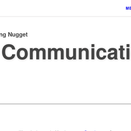
ME
ing Nugget
 Communicat