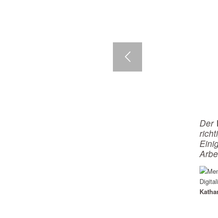
Der 
rich
Eini
Arbe
Katha