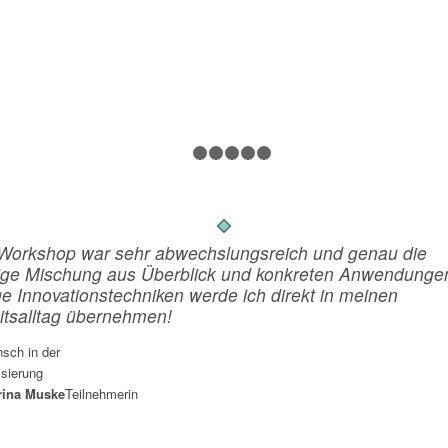
1
2
3
4
5
6
Workshop war sehr abwechslungsreich und genau die
tige Mischung aus Überblick und konkreten Anwendunge
ge Innovationstechniken werde ich direkt in meinen
itsalltag übernehmen!
rina Muske
Teilnehmerin