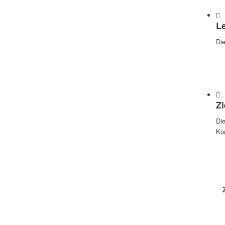
L
Di
Z
Die
Kom