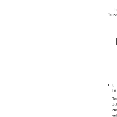
In
Teiln
In
Te
Zuh
zu
en