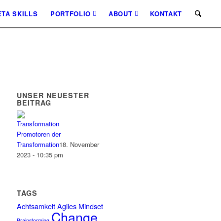
TA SKILLS
PORTFOLIO
ABOUT
KONTAKT
UNSER NEUESTER
BEITRAG
Promotoren der
Transformation
18. November
2023 - 10:35 pm
TAGS
Achtsamkeit
Agiles Mindset
Change
Brainstorming