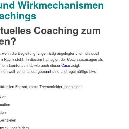
r und Wirkmechanismen
oachings
rtuelles Coaching
zum
en?
wenn die Begleitung längerfristig angelegter und individuell
im Raum steht. In diesem Fall agiert der Coach sozusagen als
nem Lernfortschritt, wie auch dieser
Case
zeigt.
ich weit voneinander getrennt sind und regelmäßige Live-
irtuellen Format, diese Themenfelder „bespielen“:
xion
luation
xion
ernzielen
twicklungsfeldern