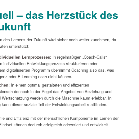
uell – das Herzstück des
ukunft
des Lernens der Zukunft wird sicher noch weiter zunehmen, da
rten unterstützt:
dividuellen Lernprozesses:
In regelmäßigen „Coach-Calls“
n individuellen Entwicklungsprozess strukturieren oder
em digitalisierten Programm übernimmt Coaching also das, was
lligenz oder E-Learning noch nicht können.
schen:
In einem optimal gestalteten und effizienten
 Mensch dennoch in der Regel das Angebot von Beziehung und
d Wertschätzung werden durch die Maschine kaum erlebbar. In
ann dieser soziale Teil der Entwicklungsarbeit stattfinden.
mie und Effizienz mit der menschlichen Komponente im Lernen der
indset können dadurch erfolgreich adressiert und entwickelt