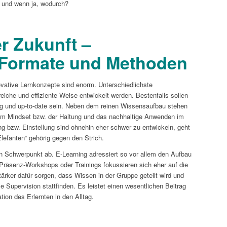
t und wenn ja, wodurch?
r Zukunft –
 Formate und Methoden
vative Lernkonzepte sind enorm. Unterschiedlichste
che und effiziente Weise entwickelt werden. Bestenfalls sollen
ltig und up-to-date sein. Neben dem reinen Wissensaufbau stehen
 am Mindset bzw. der Haltung und das nachhaltige Anwenden im
 bzw. Einstellung sind ohnehin eher schwer zu entwickeln, geht
efanten“ gehörig gegen den Strich.
en Schwerpunkt ab. E-Learning adressiert so vor allem den Aufbau
äsenz-Workshops oder Trainings fokussieren sich eher auf die
rker dafür sorgen, dass Wissen in der Gruppe geteilt wird und
e Supervision stattfinden. Es leistet einen wesentlichen Beitrag
tion des Erlernten in den Alltag.