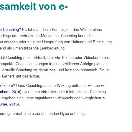
samkeit von e-
e)
Coaching
? Es ist das ideale Format, um das Wollen eines
lerdings um mehr als nur Motivation. Coaching kann die
ion anregen oder zu einer Überprüfung von Haltung und Einstellung
end als unterstützende Lernbegleitung.
t Coaching meist virtuell, d.h. via Telefon oder Videokonferenz
mpakte Coachingsitzungen in einer zeitlichen Abfolge platziert
 virtuelle Coaching ist damit zeit- und kostenökonomisch. So ist
s Lerners gut gestaltbar.
 wirksam? Dass Coaching an sich Wirkung entfaltet, wissen wir
rnham, 2016
). Und auch virtuelles oder telefonisches Coaching
e ergeben sich keine signifikanten Abweichungen verglichen zu
aume, 2015
).
zierungsformat einem zunehmenden Hype unterliegt.