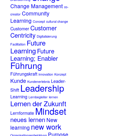
Change Management
co-
Community
creator
Learning
Concept
cultural change
Customer
Customer
Centricity
Digitalisierung
Future
Facilitation
Learning
Future
Learning; Enabler
Führung
Führungskraft
innovation
Konzept
Kunde
Leader-
Kundenerlebnis
Leadership
Shift
Learning
Lernbegleiter
lernen
Lernen der Zukunft
Mindset
Lernformate
neues lernen
New
new work
learning
Purpose
Organisationsentwicklung