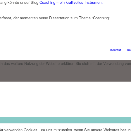
ang könnte unser Blog
Coaching – ein kraftvolles Instrument
verfasst, der momentan seine Dissertation zum Thema “Coaching”
Kontakt
Im
h das weitere Nutzung der Website erklären Sie sich mit der Verwendung von
Wir verwenden Cookies, um uns mitzuteilen, wenn Sie unsere Websites besuche