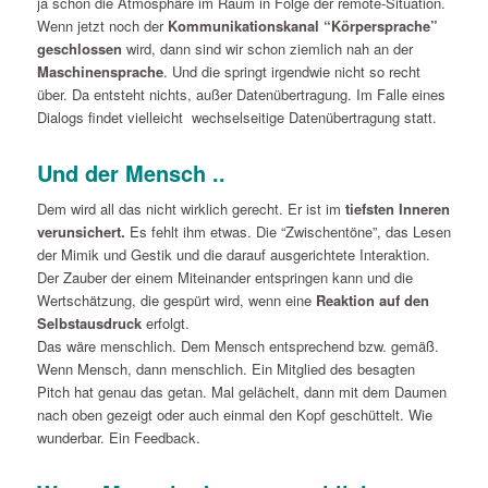
ja schon die Atmosphäre im Raum in Folge der remote-Situation.
Wenn jetzt noch der
Kommunikationskanal “Körpersprache”
geschlossen
wird, dann sind wir schon ziemlich nah an der
Maschinensprache
. Und die springt irgendwie nicht so recht
über. Da entsteht nichts, außer Datenübertragung. Im Falle eines
Dialogs findet vielleicht wechselseitige Datenübertragung statt.
Und der Mensch ..
Dem wird all das nicht wirklich gerecht. Er ist im
tiefsten Inneren
verunsichert.
Es fehlt ihm etwas. Die “Zwischentöne”, das Lesen
der Mimik und Gestik und die darauf ausgerichtete Interaktion.
Der Zauber der einem Miteinander entspringen kann und die
Wertschätzung, die gespürt wird, wenn eine
Reaktion auf den
Selbstausdruck
erfolgt.
Das wäre menschlich. Dem Mensch entsprechend bzw. gemäß.
Wenn Mensch, dann menschlich. Ein Mitglied des besagten
Pitch hat genau das getan. Mal gelächelt, dann mit dem Daumen
nach oben gezeigt oder auch einmal den Kopf geschüttelt. Wie
wunderbar. Ein Feedback.