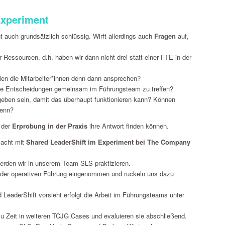
Experiment
nt auch grundsätzlich schlüssig. Wirft allerdings auch
Fragen
auf,
r Ressourcen, d.h. haben wir dann nicht drei statt einer FTE in der
len die Mitarbeiter*innen denn dann ansprechen?
alle Entscheidungen gemeinsam im Führungsteam zu treffen?
ben sein, damit das überhaupt funktionieren kann? Können
denn?
n der
Erprobung in der Praxis
ihre Antwort finden können.
macht mit
Shared LeaderShift im Experiment bei The Company
erden wir in unserem Team SLS praktizieren.
in der operativen Führung eingenommen und ruckeln uns dazu
LeaderShift vorsieht erfolgt die Arbeit im Führungsteams unter
zu Zeit in weiteren TCJG Cases und evaluieren sie abschließend.