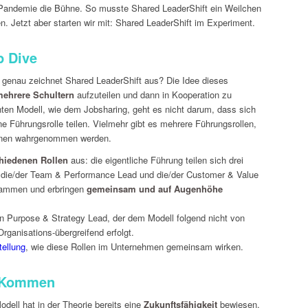
e Pandemie die Bühne. So musste Shared LeaderShift ein Weilchen
n. Jetzt aber starten wir mit: Shared LeaderShift im Experiment.
p Dive
 genau zeichnet Shared LeaderShift aus? Die Idee dieses
mehrere Schultern
aufzuteilen und dann in Kooperation zu
nten Modell, wie dem Jobsharing, geht es nicht darum, dass sich
e Führungsrolle teilen. Vielmehr gibt es mehrere Führungsrollen,
sonen wahrgenommen werden.
chiedenen Rollen
aus: die eigentliche Führung teilen sich drei
, die/der Team & Performance Lead und die/der Customer & Value
sammen und erbringen
gemeinsam und auf Augenhöhe
n Purpose & Strategy Lead, der dem Modell folgend nicht von
ganisations-übergreifend erfolgt.
tellung
, wie diese Rollen im Unternehmen gemeinsam wirken.
m Kommen
ell hat in der Theorie bereits eine
Zukunftsfähigkeit
bewiesen.