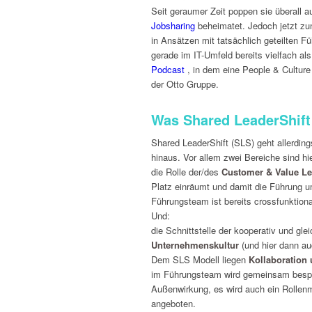
Seit geraumer Zeit poppen sie überall au
Jobsharing
beheimatet. Jedoch jetzt z
in Ansätzen mit tatsächlich geteilten Fü
gerade im IT-Umfeld bereits vielfach als
Podcast
, in dem eine People & Culture 
der Otto Gruppe.
Was Shared LeaderShift 
Shared LeaderShift (SLS) geht allerdin
hinaus. Vor allem zwei Bereiche sind hi
die Rolle der/des
Customer & Value L
Platz einräumt und damit die Führung u
Führungsteam ist bereits crossfunktiona
Und:
die Schnittstelle der kooperativ und gle
Unternehmenskultur
(und hier dann a
Dem SLS Modell liegen
Kollaboration
im Führungsteam wird gemeinsam bespro
Außenwirkung, es wird auch ein Rollenm
angeboten.