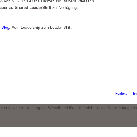
innen von SLS, Eva-Maria Danzer und Barbara Wietasch
aper zu Shared LeaderShift
zur Verfügung.
 Blog
: Vom Leadership zum Leader Shift
Kontakt
Im
h das weitere Nutzung der Website erklären Sie sich mit der Verwendung von