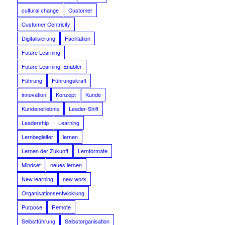
cultural change
Customer
Customer Centricity
Digitalisierung
Facilitation
Future Learning
Future Learning; Enabler
Führung
Führungskraft
innovation
Konzept
Kunde
Kundenerlebnis
Leader-Shift
Leadership
Learning
Lernbegleiter
lernen
Lernen der Zukunft
Lernformate
Mindset
neues lernen
New learning
new work
Organisationsentwicklung
Purpose
Remote
Selbstführung
Selbstorganisation