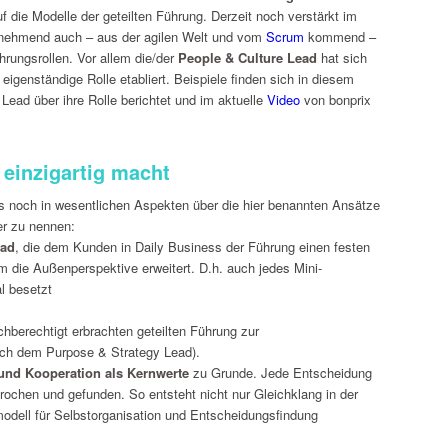
f die Modelle der geteilten Führung. Derzeit noch verstärkt im
unehmend auch – aus der agilen Welt und vom
Scrum
kommend –
hrungsrollen. Vor allem die/der
People & Culture Lead
hat sich
 eigenständige Rolle etabliert. Beispiele finden sich in diesem
Lead über ihre Rolle berichtet und im aktuelle
Video
von bonprix
einzigartig macht
gs noch in wesentlichen Aspekten über die hier benannten Ansätze
er zu nennen:
ead
, die dem Kunden in Daily Business der Führung einen festen
m die Außenperspektive erweitert. D.h. auch jedes Mini-
l besetzt
ichberechtigt erbrachten geteilten Führung zur
uch dem Purpose & Strategy Lead).
 und Kooperation als Kernwerte
zu Grunde. Jede Entscheidung
chen und gefunden. So entsteht nicht nur Gleichklang in der
odell für Selbstorganisation und Entscheidungsfindung