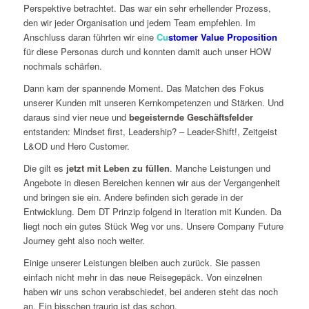
Perspektive betrachtet. Das war ein sehr erhellender Prozess,
den wir jeder Organisation und jedem Team empfehlen. Im
Anschluss daran führten wir eine
C
u
stomer Value Proposition
für diese Personas durch und konnten damit auch unser HOW
nochmals schärfen.
Dann kam der spannende Moment. Das Matchen des Fokus
unserer Kunden mit unseren Kernkompetenzen und Stärken. Und
daraus sind vier neue und
begeisternde Geschäftsfelder
entstanden: Mindset first, Leadership? – Leader-Shift!, Zeitgeist
L&OD und Hero Customer.
Die gilt es
jetzt mit Leben zu füllen
. Manche Leistungen und
Angebote in diesen Bereichen kennen wir aus der Vergangenheit
und bringen sie ein. Andere befinden sich gerade in der
Entwicklung. Dem DT Prinzip folgend in Iteration mit Kunden. Da
liegt noch ein gutes Stück Weg vor uns. Unsere Company Future
Journey geht also noch weiter.
Einige unserer Leistungen bleiben auch zurück. Sie passen
einfach nicht mehr in das neue Reisegepäck. Von einzelnen
haben wir uns schon verabschiedet, bei anderen steht das noch
an. Ein bisschen traurig ist das schon.