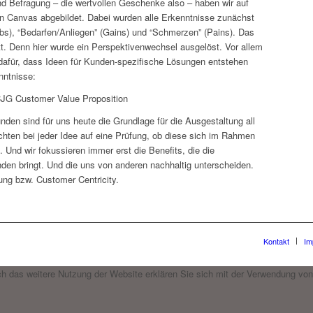
d Befragung – die wertvollen Geschenke also – haben wir auf
 Canvas abgebildet. Dabei wurden alle Erkenntnisse zunächst
s), “Bedarfen/Anliegen” (Gains) und “Schmerzen” (Pains). Das
tt. Denn hier wurde ein Perspektivenwechsel ausgelöst. Vor allem
dafür, dass Ideen für Kunden-spezifische Lösungen entstehen
nntnisse:
den sind für uns heute die Grundlage für die Ausgestaltung all
chten bei jeder Idee auf eine Prüfung, ob diese sich im Rahmen
Und wir fokussieren immer erst die Benefits, die die
en bringt. Und die uns von anderen nachhaltig unterscheiden.
ung bzw. Customer Centricity.
Kontakt
Im
h das weitere Nutzung der Website erklären Sie sich mit der Verwendung von