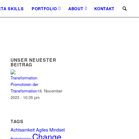
TA SKILLS
PORTFOLIO
ABOUT
KONTAKT
UNSER NEUESTER
BEITRAG
Promotoren der
Transformation
18. November
2023 - 10:35 pm
TAGS
Achtsamkeit
Agiles Mindset
Change
Brainstorming