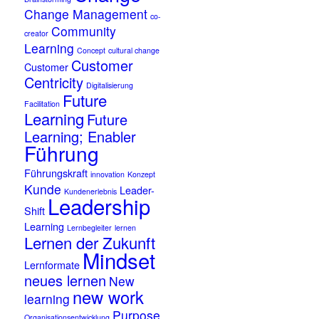
Change Management
co-
Community
creator
Learning
Concept
cultural change
Customer
Customer
Centricity
Digitalisierung
Future
Facilitation
Learning
Future
Learning; Enabler
Führung
Führungskraft
innovation
Konzept
Kunde
Leader-
Kundenerlebnis
Leadership
Shift
Learning
Lernbegleiter
lernen
Lernen der Zukunft
Mindset
Lernformate
neues lernen
New
new work
learning
Purpose
Organisationsentwicklung