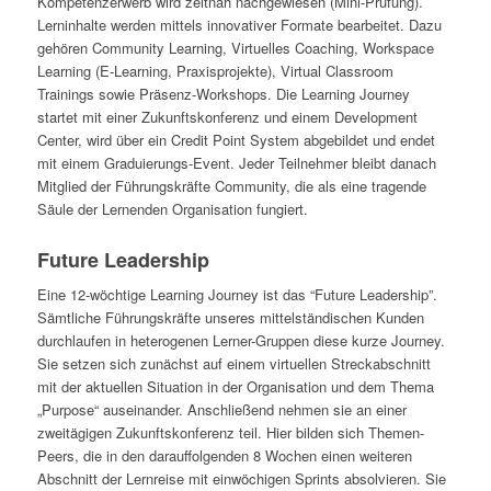
Kompetenzerwerb wird zeitnah nachgewiesen (Mini-Prüfung).
Lerninhalte werden mittels innovativer Formate bearbeitet. Dazu
gehören Community Learning, Virtuelles Coaching, Workspace
Learning (E-Learning, Praxisprojekte), Virtual Classroom
Trainings sowie Präsenz-Workshops. Die Learning Journey
startet mit einer Zukunftskonferenz und einem Development
Center, wird über ein Credit Point System abgebildet und endet
mit einem Graduierungs-Event. Jeder Teilnehmer bleibt danach
Mitglied der Führungskräfte Community, die als eine tragende
Säule der Lernenden Organisation fungiert.
Future Leadership
Eine 12-wöchtige Learning Journey ist das “Future Leadership”.
Sämtliche Führungskräfte unseres mittelständischen Kunden
durchlaufen in heterogenen Lerner-Gruppen diese kurze Journey.
Sie setzen sich zunächst auf einem virtuellen Streckabschnitt
mit der aktuellen Situation in der Organisation und dem Thema
„Purpose“ auseinander. Anschließend nehmen sie an einer
zweitägigen Zukunftskonferenz teil. Hier bilden sich Themen-
Peers, die in den darauffolgenden 8 Wochen einen weiteren
Abschnitt der Lernreise mit einwöchigen Sprints absolvieren. Sie