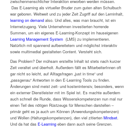
zwischenmenschlicher Interaktion erworben werden müssen.
Das E-Learning als virtueller Bruder zum guten alten Schulbuch
war geboren. Weltweit und zu jeder Zeit Zugriff auf den Lerninhalt,
learning on demand
also. Und alles, was man braucht, ist ein
Internetzugang. Viele Unternehmen investierten horrende
Summen, um ein eigenes E-Learning-Konzept im hauseigenen
Learning Management System
(LMS) zu implementieren.
Natürlich mit spannend aufbereitetem und möglichst interaktiv
sowie multimedial gestalteten Content. Versteht sich.
Das Problem? Der mühsam erstellte Inhalt ist stets nach kurzer
Zeit veraltet und überholt. Außerdem fällt es MitarbeiterInnen oft
gar nicht so leicht, auf Alltagsfragen „just in time“ und
„passgenau“ Antworten in den E-Learning Tools zu finden.
Änderungen sind meist zeit- und kostenintensiv, besonders, wenn
ein externer Dienstleister mit im Spiel ist. Es machte außerdem
auch schnell die Runde, dass Wissenskompetenzen nun mal nur
einen Teil des nötigen Rüstzeugs für Menschen darstellen –
primär geht es ja auch um Können (Anwendungskompetenzen)
und Wollen (Haltungskompetenzen), den viel zitierten
Mindset
.
Und da hat das
E-Learning
eben dann auch seine Grenzen.