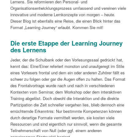
Lernens. Sie reformieren den Personal- und
Organisationsentwicklungsprozess umfassend und vereinen viele
innovative und moderne Lernkonzepte von morgen – heute.
Dieser Blog ist ebenfalls eine Reise, die einen Blick hinter das
Format „Learning Journey“ erlaubt. Kommen Sie mit!
Die erste Etappe der Learning Journey
des Lernens
Jeder, der die Schulbank oder den Vorlesungssaal gedrückt hat,
kennt das: Eine/Einer referiert monoton und unaufgeregt im Stile
eines Vorlesers frontal und dem ein oder anderen Zuhörer fällt es
schwer zu folgen oder gar die Augen offen zu halten. Das Format
des Frontalvortrags wurde nach und nach in verschiedenen
Kontexten vom Seminar, dem Workshop oder dem interaktiven
Training abgelöst. Doch obwohl die Interaktion und die direkte
Partizipation die Zeit schneller vergehen lies, blieb dennoch eine
ernüchternde Erkenntnis: Nur bestimmte Kompetenzen können
durch derartige Formate vermittelt werden, sie kosten viele
Ressourcen und sind eigentlich nur sinnvoll, wenn die gesamte
Teilnehmerschaft von Null (oder ggf. einem anderen
gemeinsamen Startpunkt) beginnt.