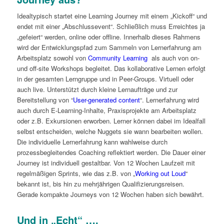
Idealtypisch startet eine Learning Journey mit einem „Kickoff“ und
endet mit einer „Abschlussevent“. Schließlich muss Erreichtes ja
„gefeiert“ werden, online oder offline. Innerhalb dieses Rahmens
wird der Entwicklungspfad zum Sammeln von Lernerfahrung am
Arbeitsplatz sowohl von
Community Learning
als auch von on-
und off-site Workshops begleitet. Das kollaborative Lernen erfolgt
in der gesamten Lerngruppe und in Peer-Groups. Virtuell oder
auch live. Unterstützt durch kleine Lernaufträge und zur
Bereitstellung von “
User-generated content
“. Lernerfahrung wird
auch durch E-Learning-Inhalte, Praxisprojekte am Arbeitsplatz
oder z.B. Exkursionen erworben. Lerner können dabei im Idealfall
selbst entscheiden, welche Nuggets sie wann bearbeiten wollen.
Die individuelle Lernerfahrung kann wahlweise durch
prozessbegleitendes Coaching reflektiert werden. Die Dauer einer
Journey ist individuell gestaltbar. Von 12 Wochen Laufzeit mit
regelmäßigen Sprints, wie das z.B. von „
Working out Loud
“
bekannt ist, bis hin zu mehrjährigen Qualifizierungsreisen.
Gerade kompakte Journeys von 12 Wochen haben sich bewährt.
Und in „Echt“ ….