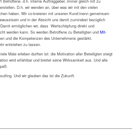
t Betroffene, d.h. interne Auftraggeber, immer gleich mit zu
 erstellen. D.h. wir wenden an, über was wir mit den vielen
chen haben. Wir co-kreieren mit unseren Kund:inenn gemeinsam
Bewusstsein und in der Absicht uns damit zumindest bezüglich
 Damit ermöglichen wir, dass Wertschöpfung direkt und
acht werden kann. So werden Betroffene zu Beteiligten und
Mit-
hen und die Kompetenzen des Unternehmens gestärkt.
ehr entstehen zu lassen.
iele Male erleben durften ist: die Motivation aller Beteiligten steigt
ation wird erfahrbar und breitet seine Wirksamkeit aus. Und alle
Spaß.
ulting. Und wir glauben das ist die Zukunft.