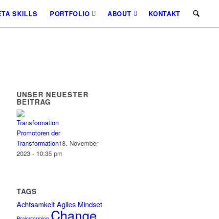
TA SKILLS
PORTFOLIO
ABOUT
KONTAKT
UNSER NEUESTER
BEITRAG
Promotoren der
Transformation
18. November
2023 - 10:35 pm
TAGS
Achtsamkeit
Agiles Mindset
Change
Brainstorming