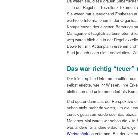
Da waren sie, diese grauen Silberrücke
+, in der Regel mit Exzellenz Examen,
Sie waren mit ausreichend Freiheiten au
wertvolle Informationen in der Organisa
Kompetenzen des eigenen Beratungshau
Management-tauglich aufbereiteten Sli
weg waren blieb ein in der Regel exzel
Bewertet, mit Actionplan versehen und “r
Sind ja auch noch nicht vorbei diese Zei
Das war richtig “teuer” 
Der leicht spitze Unterton resultiert aus
selbst erlebte, wie ihr Wissen, ihre E
einflossen und unkommentiert als Kom
Und später dann aus der Perspektive e
schon nicht mehr da waren, um die Leve
zurück gelassen wurde oder das abzuar
Manches Mal waren wir schon die x-te B
was andere für andere erdacht bzw. ge
Wertschöpfung
entstand. Bei den viele