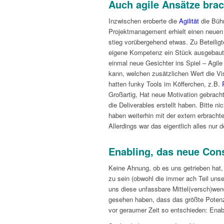
Auch agile Ansätze bra
Inzwischen eroberte die
Agilität
die Bühn
Projektmanagement erhielt einen neuen
stieg vorübergehend etwas. Zu Beteiligt
eigene Kompetenz ein Stück ausgebaut 
einmal neue Gesichter ins Spiel – Agil
kann, welchen zusätzlichen Wert die Vi
hatten funky Tools im Köfferchen, z.B.
Großartig, Hat neue Motivation gebracht
die Deliverables erstellt haben. Bitte n
haben weiterhin mit der extern erbrac
Allerdings war das eigentlich alles nur
Enabling, das neue Con
Keine Ahnung, ob es uns getrieben hat,
zu sein (obwohl die immer ach Teil unser
uns diese unfassbare Mittel(versch)wend
gesehen haben, dass das größte Potenzia
vor geraumer Zeit so entschieden: Enab