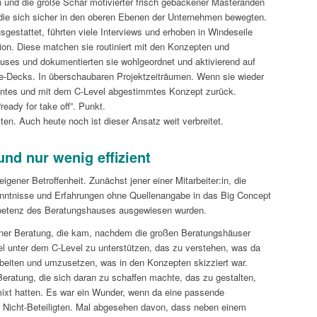
n und die große Schar motivierter frisch gebackener Masteranden
 die sich sicher in den oberen Ebenen der Unternehmen bewegten.
sgestattet, führten viele Interviews und erhoben in Windeseile
tion. Diese matchen sie routiniert mit den Konzepten und
ses und dokumentierten sie wohlgeordnet und aktivierend auf
de-Decks. In überschaubaren Projektzeiträumen. Wenn sie wieder
lentes und mit dem C-Level abgestimmtes Konzept zurück.
eady for take off”. Punkt.
ten. Auch heute noch ist dieser Ansatz weit verbreitet.
und nur wenig effizient
 eigener Betroffenheit. Zunächst jener einer Mitarbeiter:in, die
rkenntnisse und Erfahrungen ohne Quellenangabe in das Big Concept
petenz des Beratungshauses ausgewiesen wurden.
iner Beratung, die kam, nachdem die großen Beratungshäuser
l unter dem C-Level zu unterstützen, das zu verstehen, was da
beiten und umzusetzen, was in den Konzepten skizziert war.
eratung, die sich daran zu schaffen machte, das zu gestalten,
mixt hatten. Es war ein Wunder, wenn da eine passende
n Nicht-Beteiligten. Mal abgesehen davon, dass neben einem