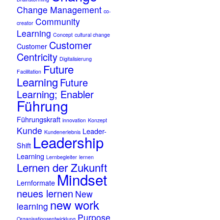
Change Management
co-
Community
creator
Learning
Concept
cultural change
Customer
Customer
Centricity
Digitalisierung
Future
Facilitation
Learning
Future
Learning; Enabler
Führung
Führungskraft
innovation
Konzept
Kunde
Leader-
Kundenerlebnis
Leadership
Shift
Learning
Lernbegleiter
lernen
Lernen der Zukunft
Mindset
Lernformate
neues lernen
New
new work
learning
Purpose
Organisationsentwicklung