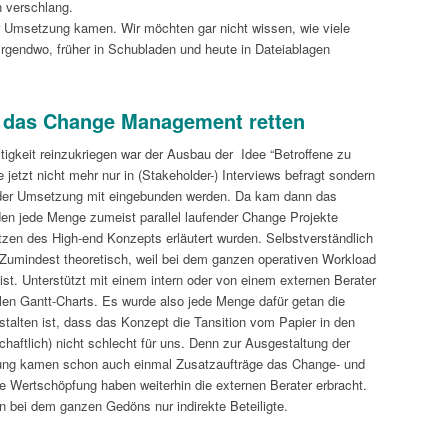
 verschlang.
 Umsetzung kamen. Wir möchten gar nicht wissen, wie viele
irgendwo, früher in Schubladen und heute in Dateiablagen
n das Change Management retten
tigkeit reinzukriegen war der Ausbau der Idee “Betroffene zu
e jetzt nicht mehr nur in (Stakeholder-) Interviews befragt sondern
 der Umsetzung mit eingebunden werden. Da kam dann das
den jede Menge zumeist parallel laufender Change Projekte
tzen des High-end Konzepts erläutert wurden. Selbstverständlich
. Zumindest theoretisch, weil bei dem ganzen operativen Workload
r/ist. Unterstützt mit einem intern oder von einem externen Berater
en Gantt-Charts. Es wurde also jede Menge dafür getan die
stalten ist, dass das Konzept die Tansition vom Papier in den
chaftlich) nicht schlecht für uns. Denn zur Ausgestaltung der
rung kamen schon auch einmal Zusatzaufträge das Change- und
 Wertschöpfung haben weiterhin die externen Berater erbracht.
 bei dem ganzen Gedöns nur indirekte Beteiligte.