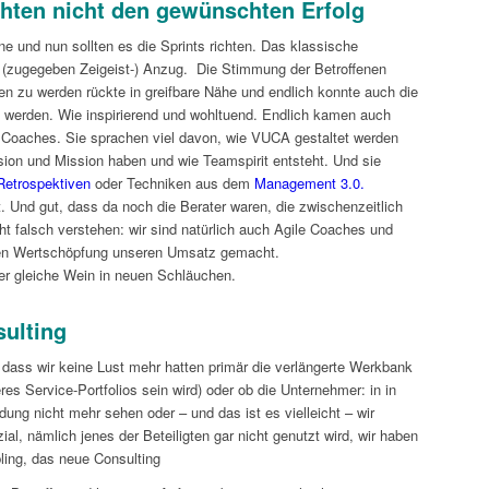
chten nicht den gewünschten Erfolg
e und nun sollten es die Sprints richten. Das klassische
 (zugegeben Zeigeist-) Anzug. Die Stimmung der Betroffenen
en zu werden rückte in greifbare Nähe und endlich konnte auch die
werden. Wie inspirierend und wohltuend. Endlich kamen auch
e Coaches. Sie sprachen viel davon, wie VUCA gestaltet werden
sion und Mission haben und wie Teamspirit entsteht. Und sie
Retrospektiven
oder Techniken aus dem
Management 3.0.
. Und gut, dass da noch die Berater waren, die zwischenzeitlich
icht falsch verstehen: wir sind natürlich auch Agile Coaches und
hten Wertschöpfung unseren Umsatz gemacht.
 der gleiche Wein in neuen Schläuchen.
sulting
 dass wir keine Lust mehr hatten primär die verlängerte Werkbank
es Service-Portfolios sein wird) oder ob die Unternehmer: in in
ung nicht mehr sehen oder – und das ist es vielleicht – wir
l, nämlich jenes der Beteiligten gar nicht genutzt wird, wir haben
ling, das neue Consulting