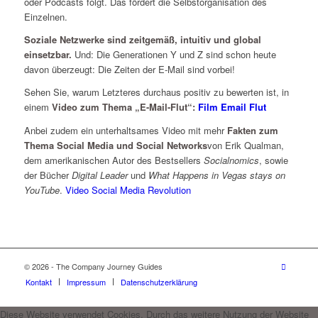
oder Podcasts folgt. Das fördert die Selbstorganisation des
Einzelnen.
Soziale Netzwerke sind zeitgemäß, intuitiv und global
einsetzbar.
Und: Die Generationen Y und Z sind schon heute
davon überzeugt: Die Zeiten der E-Mail sind vorbei!
Sehen Sie, warum Letzteres durchaus positiv zu bewerten ist, in
einem
Video zum Thema „E-Mail-Flut“:
Film Email Flut
Anbei zudem ein unterhaltsames Video mit mehr
Fakten zum
Thema Social Media und Social Networks
von Erik Qualman,
dem amerikanischen Autor des Bestsellers
Socialnomics
, sowie
der Bücher
Digital Leader
und
What Happens in Vegas stays on
YouTube
.
Video Social Media Revolution
© 2026 - The Company Journey Guides
Kontakt
Impressum
Datenschutzerklärung
Diese Website verwendet Cookies. Durch das weitere Nutzung der Website